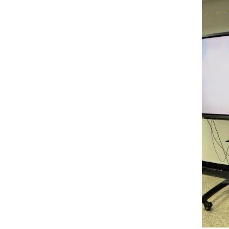
在出国深造方面，
22中德环境
媒体1班李想取得美国纽约大学of
分享凸显了国外留学对长期积累、软