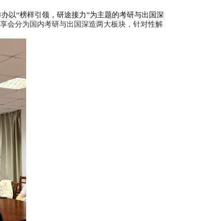
举办考研与出国深造经验分享会
5-15
浏览次数：
78
路径，
5月14日
晚，我院
成功举办以
“榜样引领，研途接
4 级学生代表参加交流会。本次分享会分为国内考研与出